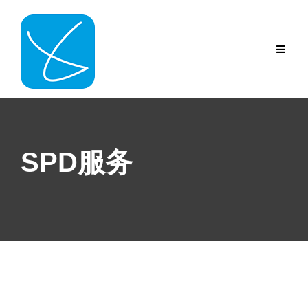
Skip
to
content
SPD服务