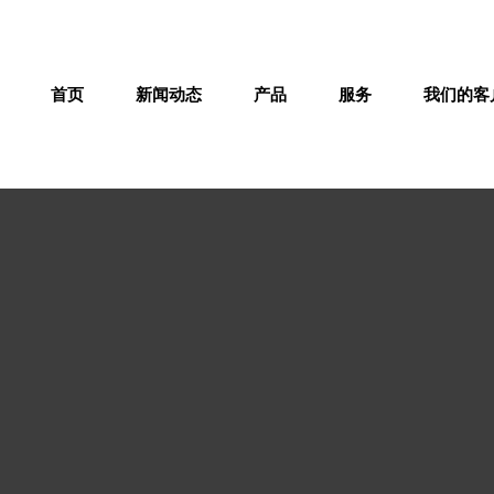
首页
新闻动态
产品
服务
我们的客