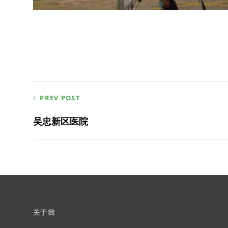
文
PREV POST
章
吴忠新区医院
导
航
关于我